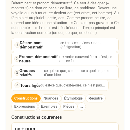
Déterminant et pronom démonstratif. Ce sert à désigner («
montrer ») ce dont on parle : ce livre, ce problème. Devant une
voyelle ou un h muet, ce devient cet (cet arbre, cet homme). Au
féminin et au pluriel : cette, ces. Comme pronom neutre, ce
reprend une idée ou une situation : « Ce n’est pas grave », « Ce
qui compte… ». Le mot est très fréquent : l’enjeu principal est
la construction correcte (ce qui, ce que, ce dont…).
Déterminant
ce / cet / cette / ces + nom
1
démonstratif
(désignation)
Pronom démonstratif
ce + verbe (souvent être) : c’est, ce
2
neutre
sont, ce fut…
Groupes
ce qui, ce que, ce dont, ce à quoi : reprise
3
relatifs
d’une idée
Tours figés
4
qu’est‑ce que, c’est‑à‑dire, ce n’est pas…
Constructions
Nuances
Étymologie
Registre
Expressions
Exemples
Pièges
...
Constructions courantes
ce + nom