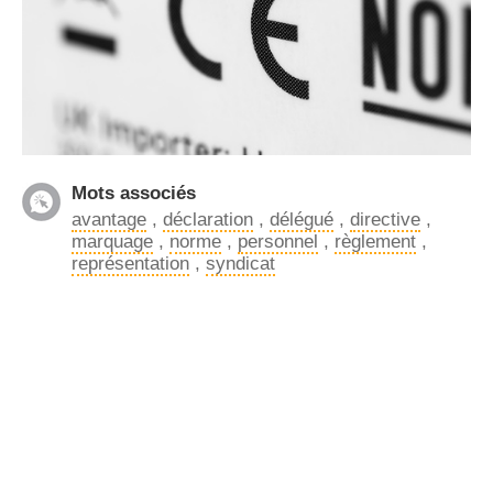
Mots associés
avantage
,
déclaration
,
délégué
,
directive
,
marquage
,
norme
,
personnel
,
règlement
,
représentation
,
syndicat