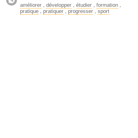
améliorer
,
développer
,
étudier
,
formation
,
pratique
,
pratiquer
,
progresser
,
sport