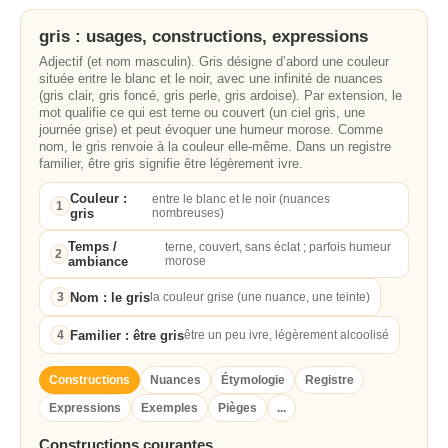
gris : usages, constructions, expressions
Adjectif (et nom masculin). Gris désigne d’abord une couleur
située entre le blanc et le noir, avec une infinité de nuances
(gris clair, gris foncé, gris perle, gris ardoise). Par extension, le
mot qualifie ce qui est terne ou couvert (un ciel gris, une
journée grise) et peut évoquer une humeur morose. Comme
nom, le gris renvoie à la couleur elle‑même. Dans un registre
familier, être gris signifie être légèrement ivre.
Couleur :
entre le blanc et le noir (nuances
1
gris
nombreuses)
Temps /
terne, couvert, sans éclat ; parfois humeur
2
ambiance
morose
Nom : le gris
3
la couleur grise (une nuance, une teinte)
Familier : être gris
4
être un peu ivre, légèrement alcoolisé
Constructions
Nuances
Étymologie
Registre
Expressions
Exemples
Pièges
...
Constructions courantes