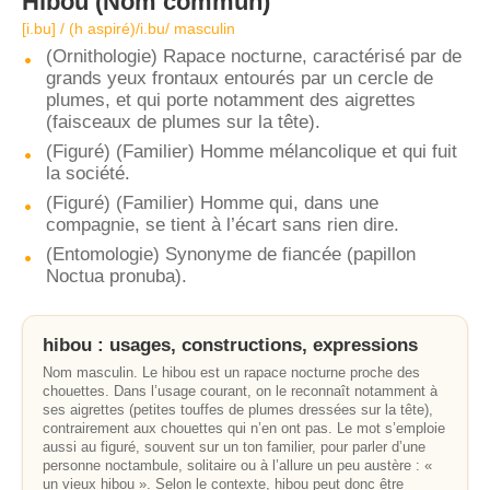
Hibou
(Nom commun)
[i.bu] / (h aspiré)/i.bu/ masculin
(Ornithologie) Rapace nocturne, caractérisé par de
grands yeux frontaux entourés par un cercle de
plumes, et qui porte notamment des aigrettes
(faisceaux de plumes sur la tête).
(Figuré) (Familier) Homme mélancolique et qui fuit
la société.
(Figuré) (Familier) Homme qui, dans une
compagnie, se tient à l’écart sans rien dire.
(Entomologie) Synonyme de fiancée (papillon
Noctua pronuba).
hibou : usages, constructions, expressions
Nom masculin. Le hibou est un rapace nocturne proche des
chouettes. Dans l’usage courant, on le reconnaît notamment à
ses aigrettes (petites touffes de plumes dressées sur la tête),
contrairement aux chouettes qui n’en ont pas. Le mot s’emploie
aussi au figuré, souvent sur un ton familier, pour parler d’une
personne noctambule, solitaire ou à l’allure un peu austère : «
un vieux hibou ». Selon le contexte, hibou peut donc être