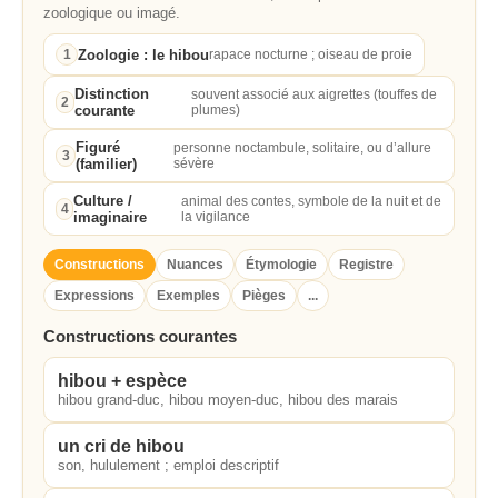
zoologique ou imagé.
Zoologie : le hibou
1
rapace nocturne ; oiseau de proie
Distinction
souvent associé aux aigrettes (touffes de
2
courante
plumes)
Figuré
personne noctambule, solitaire, ou d’allure
3
(familier)
sévère
Culture /
animal des contes, symbole de la nuit et de
4
imaginaire
la vigilance
Constructions
Nuances
Étymologie
Registre
Expressions
Exemples
Pièges
...
Constructions courantes
hibou + espèce
hibou grand-duc, hibou moyen-duc, hibou des marais
un cri de hibou
son, hululement ; emploi descriptif