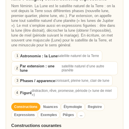
Nom féminin. La Lune est le satellite naturel de la Terre : on la
voit depuis la Terre sous différentes phases (nouvelle lune,
premier quartier, pleine lune, etc.). Par extension, on appelle
lune tout satellite naturel d’une planète (« les lunes de Jupiter
»). Le mot s’emploie aussi en expressions figurées : être dans
la lune (être distrait), décrocher la lune (obtenir l’impossible),
lune de miel (période suivant le mariage). En écriture, on met
souvent une majuscule (Lune) pour le satellite de la Terre, et
une minuscule pour le sens général.
Astronomie : la Lune
1
satellite naturel de la Terre
Par extension : une
satellite naturel d’une autre
2
lune
planète
Phases / apparence
3
croissant, pleine lune, clair de lune
distraction, rêve, promesse, période (« lune de miel
Figuré
4
»)
Constructions
Nuances
Étymologie
Registre
Expressions
Exemples
Pièges
...
Constructions courantes