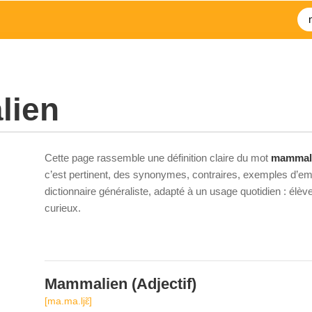
ien
Cette page rassemble une définition claire du mot
mammal
c’est pertinent, des synonymes, contraires, exemples d’emp
dictionnaire généraliste, adapté à un usage quotidien : élè
curieux.
Mammalien
(Adjectif)
[ma.ma.ljɛ̃]