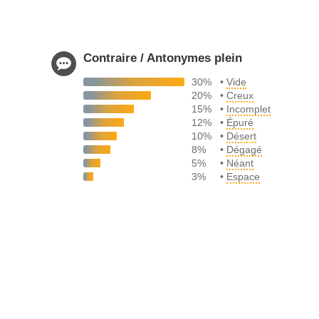
Contraire / Antonymes plein
30%
•
Vide
20%
•
Creux
15%
•
Incomplet
12%
•
Épuré
10%
•
Désert
8%
•
Dégagé
5%
•
Néant
3%
•
Espace