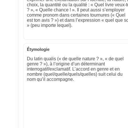
choix, la quantité ou la qualité : « Quel livre veux‑t
? », « Quelle chance ! ». Il peut aussi s’employer
comme pronom dans certaines tournures (« Quel
est ton avis ? ») et dans l’expression « quel que so
» (peu importe lequel).
Étymologie
Du latin qualis (« de quelle nature ? », « de quel
genre ? »), à l’origine d’un déterminant
interrogatif/exclamatif. L’accord en genre et en
nombre (quel/quelle/quels/quelles) suit celui du
nom qu’il accompagne.