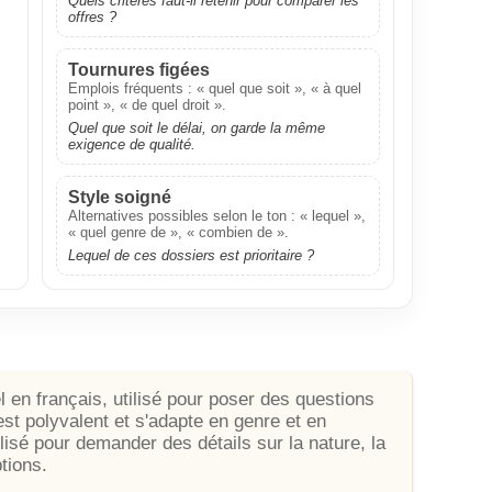
Quels critères faut‑il retenir pour comparer les
offres ?
Tournures figées
Emplois fréquents : « quel que soit », « à quel
point », « de quel droit ».
Quel que soit le délai, on garde la même
exigence de qualité.
Style soigné
Alternatives possibles selon le ton : « lequel »,
« quel genre de », « combien de ».
Lequel de ces dossiers est prioritaire ?
l en français, utilisé pour poser des questions
est polyvalent et s'adapte en genre et en
lisé pour demander des détails sur la nature, la
ptions.