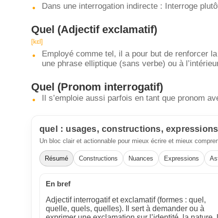
Dans une interrogation indirecte : Interroge plut
Quel
(Adjectif exclamatif)
[kɛl]
Employé comme tel, il a pour but de renforcer la
une phrase elliptique (sans verbe) ou à l’intérieu
Quel
(Pronom interrogatif)
Il s’emploie aussi parfois en tant que pronom ave
quel : usages, constructions, expression
Un bloc clair et actionnable pour mieux écrire et mieux compre
Résumé
Constructions
Nuances
Expressions
As
En bref
Adjectif interrogatif et exclamatif (formes : quel,
quelle, quels, quelles). Il sert à demander ou à
exprimer une exclamation sur l’identité, la nature, 