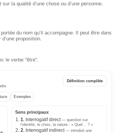
ôt sur la qualité d’une chose ou d’une personne.
 portée du nom qu’il accompagne. Il peut être dans
r d’une proposition.
c le verbe "être".
s
Définition complète
ndre.
tuce
Exemples
Sens principaux
1.
Interrogatif direct
— question sur
l’identité, le choix, la nature : « Quel… ? »
2.
Interrogatif indirect
— introduit une
le