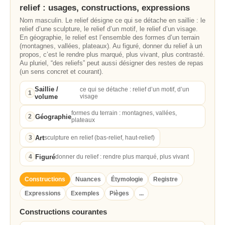
relief : usages, constructions, expressions
Nom masculin. Le relief désigne ce qui se détache en saillie : le
relief d’une sculpture, le relief d’un motif, le relief d’un visage.
En géographie, le relief est l’ensemble des formes d’un terrain
(montagnes, vallées, plateaux). Au figuré, donner du relief à un
propos, c’est le rendre plus marqué, plus vivant, plus contrasté.
Au pluriel, “des reliefs” peut aussi désigner des restes de repas
(un sens concret et courant).
Saillie /
ce qui se détache : relief d’un motif, d’un
1
volume
visage
formes du terrain : montagnes, vallées,
Géographie
2
plateaux
Art
3
sculpture en relief (bas-relief, haut-relief)
Figuré
4
donner du relief : rendre plus marqué, plus vivant
Constructions
Nuances
Étymologie
Registre
Expressions
Exemples
Pièges
...
Constructions courantes