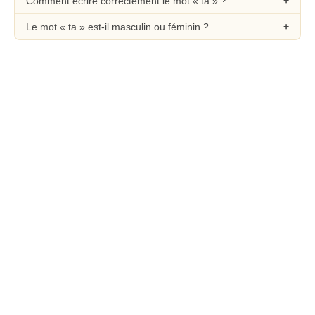
Comment écrire correctement le mot « ta » ?
Le mot « ta » est-il masculin ou féminin ?