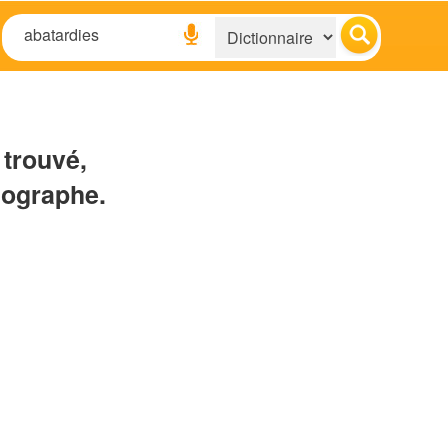
 trouvé,
hographe.