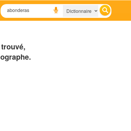
 trouvé,
hographe.