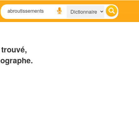
 trouvé,
hographe.