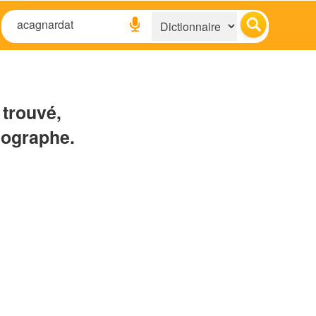
 trouvé,
hographe.