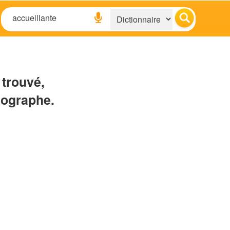
 trouvé,
hographe.