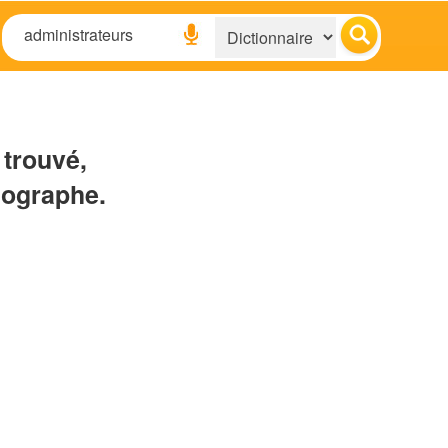
 trouvé,
hographe.