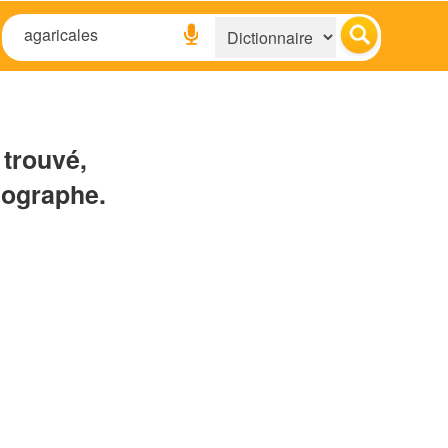
 trouvé,
hographe.