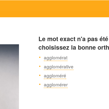
Le mot exact n'a pas été
choisissez la bonne ort
agglomérat
agglomérative
aggloméré
agglomérer