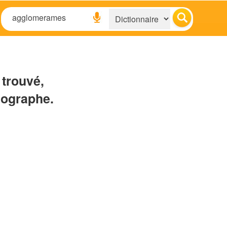
 trouvé,
hographe.