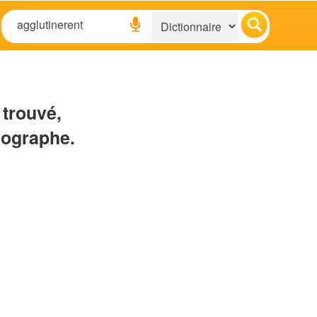
 trouvé,
hographe.