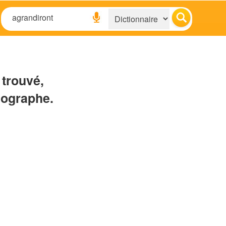
 trouvé,
hographe.