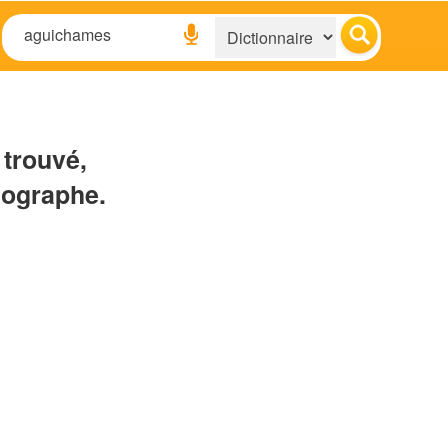
 trouvé,
hographe.