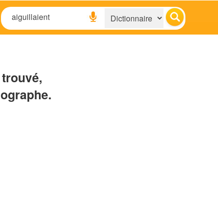
 trouvé,
hographe.