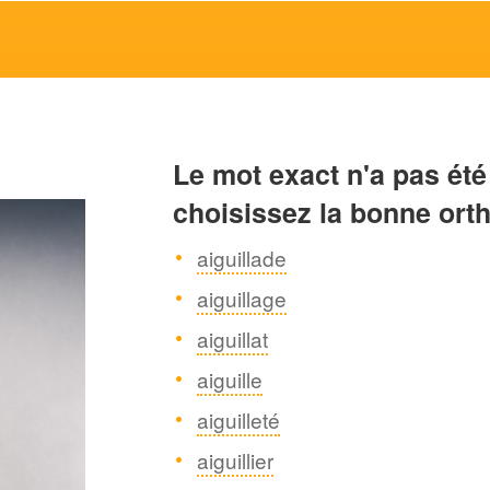
Le mot exact n'a pas été
choisissez la bonne ort
aiguillade
aiguillage
aiguillat
aiguille
aiguilleté
aiguillier