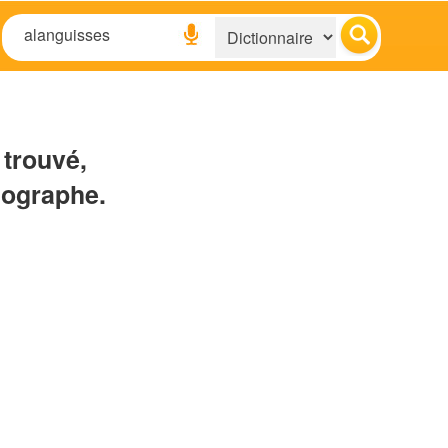
 trouvé,
hographe.