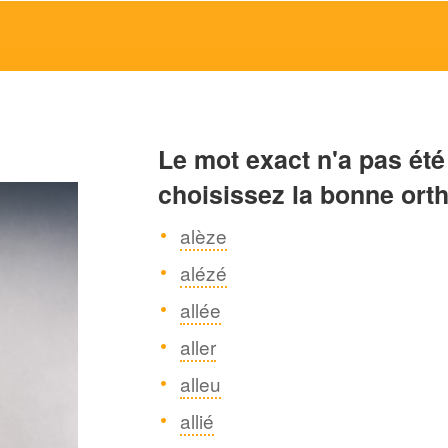
Le mot exact n'a pas été
choisissez la bonne ort
alèze
alézé
allée
aller
alleu
allié