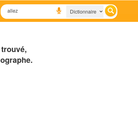
 trouvé,
hographe.