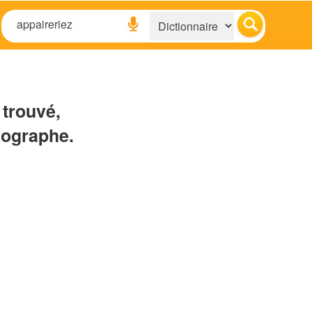
 trouvé,
hographe.