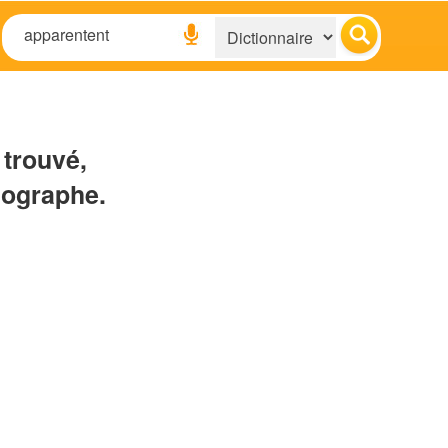
 trouvé,
hographe.