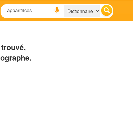
 trouvé,
hographe.