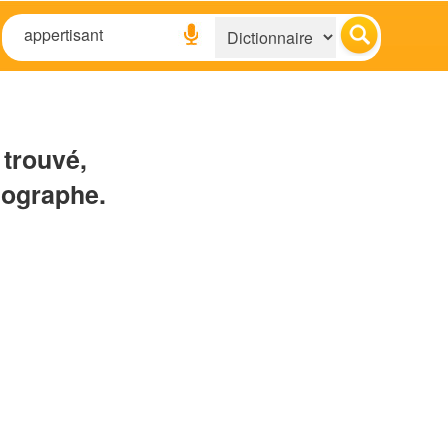
 trouvé,
hographe.