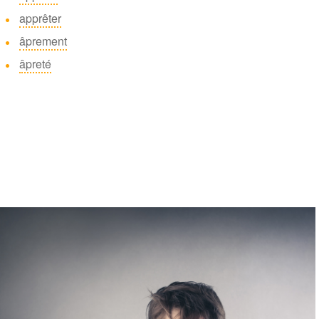
apprêter
âprement
âpreté