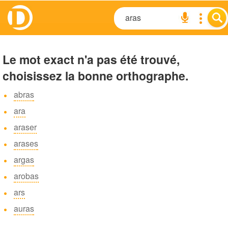
Le mot exact n'a pas été trouvé,
choisissez la bonne orthographe.
abras
ara
araser
arases
argas
arobas
ars
auras