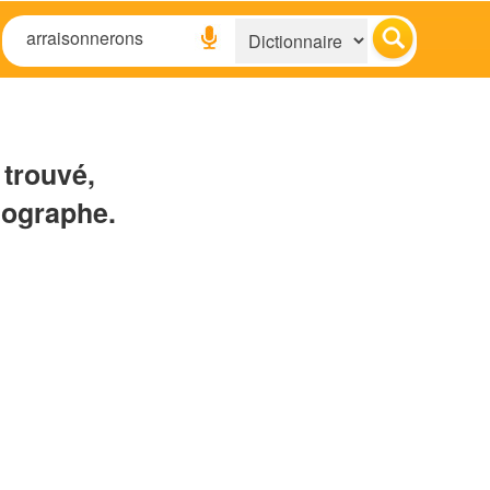
 trouvé,
hographe.