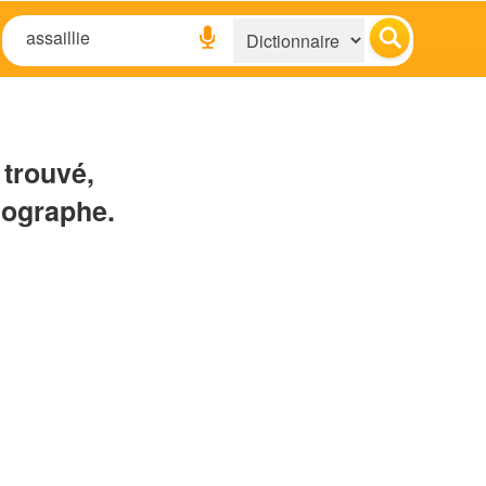
 trouvé,
hographe.