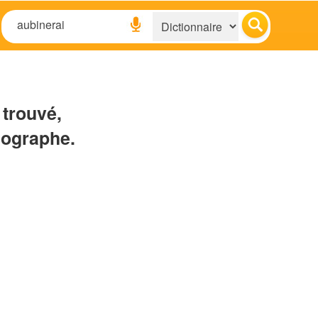
 trouvé,
hographe.