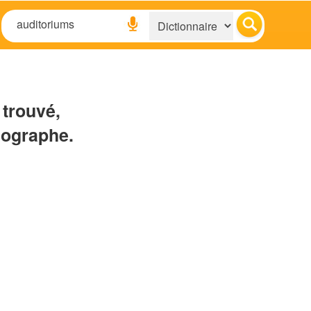
 trouvé,
hographe.