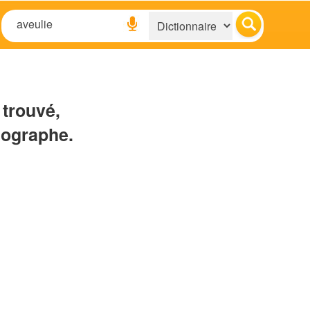
 trouvé,
hographe.