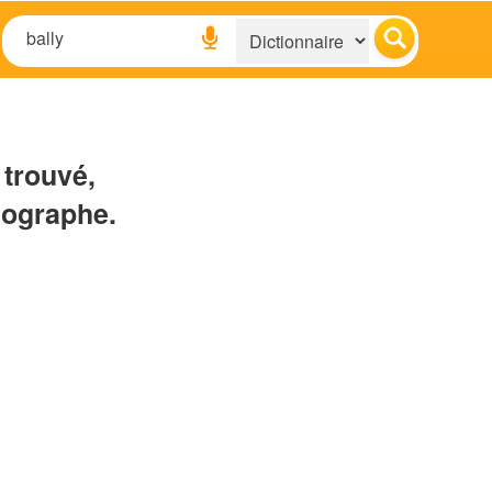
 trouvé,
hographe.