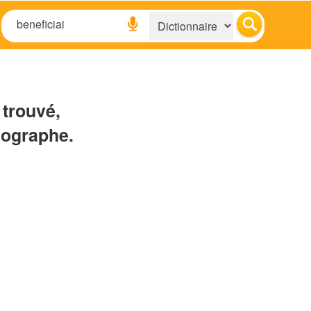
 trouvé,
hographe.