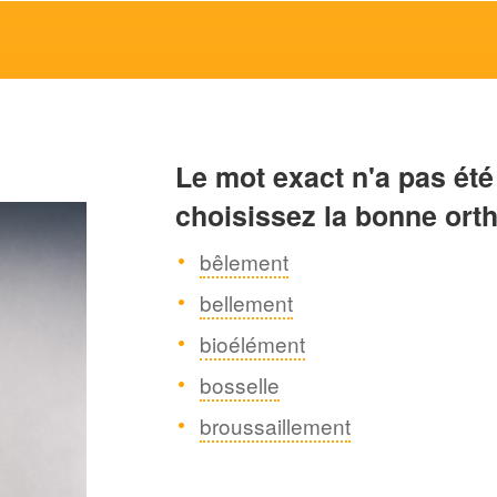
Le mot exact n'a pas été
choisissez la bonne ort
bêlement
bellement
bioélément
bosselle
broussaillement