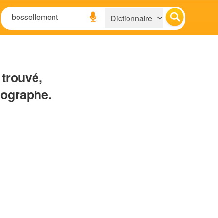
 trouvé,
hographe.