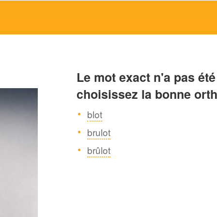
Le mot exact n'a pas été
choisissez la bonne ort
blot
brulot
brûlot