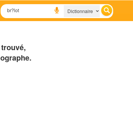
 trouvé,
hographe.