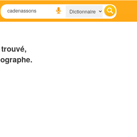
 trouvé,
hographe.