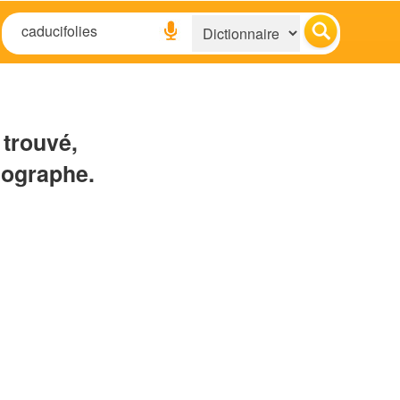
 trouvé,
hographe.