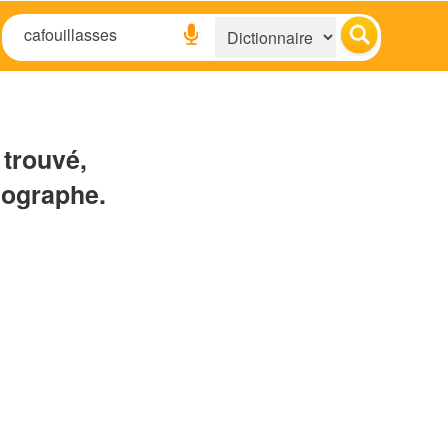
 trouvé,
hographe.