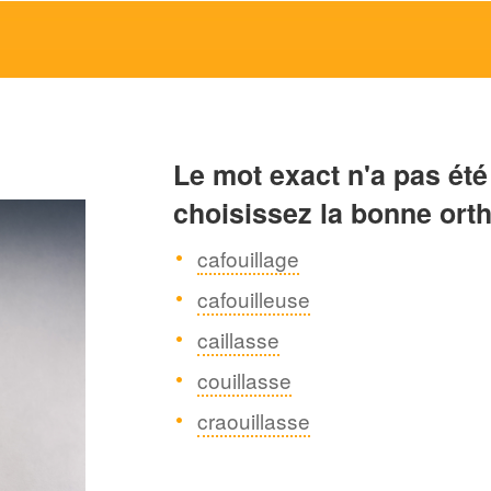
Le mot exact n'a pas été
choisissez la bonne ort
cafouillage
cafouilleuse
caillasse
couillasse
craouillasse