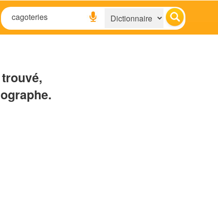
 trouvé,
hographe.