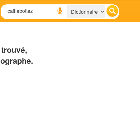
 trouvé,
hographe.