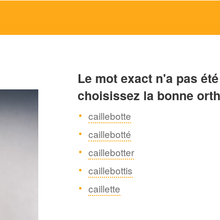
Le mot exact n'a pas été
choisissez la bonne ort
caillebotte
caillebotté
caillebotter
caillebottis
caillette