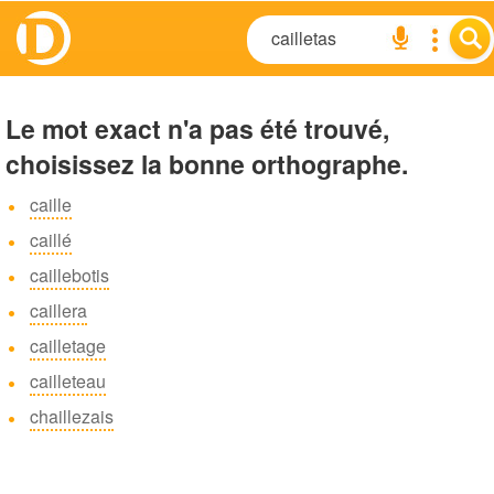
Le mot exact n'a pas été trouvé,
choisissez la bonne orthographe.
caille
caillé
caillebotis
caillera
cailletage
cailleteau
chaillezais