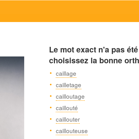
Le mot exact n'a pas été
choisissez la bonne ort
caillage
cailletage
cailloutage
caillouté
caillouter
caillouteuse