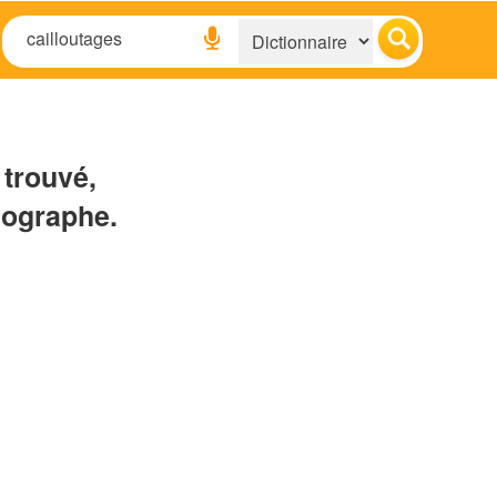
 trouvé,
hographe.