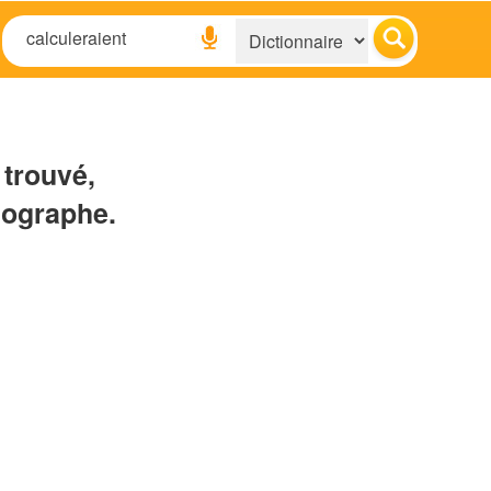
 trouvé,
hographe.