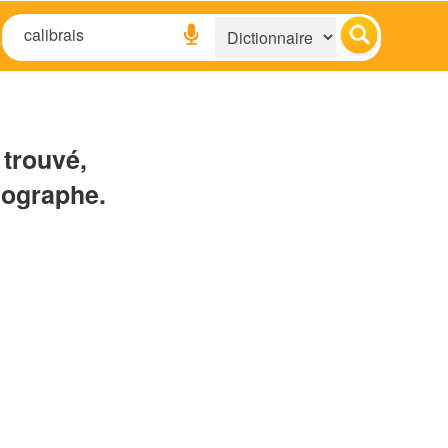
 trouvé,
hographe.