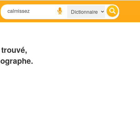
 trouvé,
hographe.