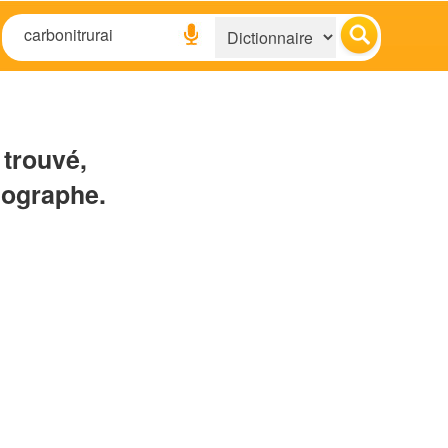
 trouvé,
hographe.